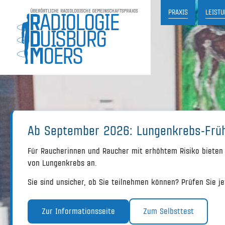
PRAXIS
LEIST
US-GESTEUERTE ST
MO, DI, DO: 07.30 
DIGITALES RÖNTGE
LUNGENKREBS-FR
Ab September 2026: Lungenkrebs-Früh
Für Raucherinnen und Raucher mit erhöhtem Risiko bieten 
von Lungenkrebs an.
Sie sind unsicher, ob Sie teilnehmen können? Prüfen Sie j
Zur Informationsseite
Zum Selbsttest