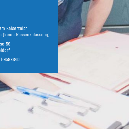
am Kaiserteich
s (keine Kassenzulassung)
sse 59
ldorf
11-9598340