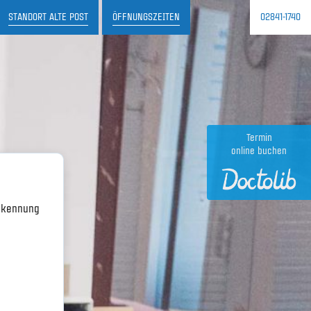
STANDORT ALTE POST
ÖFFNUNGSZEITEN
02841-1740
OGRAPHIE UND 3D-TOMOSYNTHESE
E
ULTRASCHALL
Termin
online buchen
Erkennung