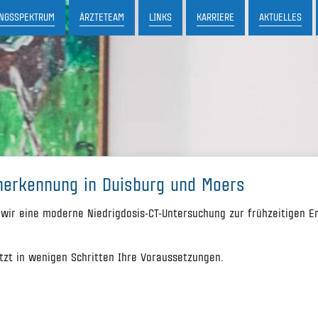
UNGSSPEKTRUM
ÄRZTETEAM
LINKS
KARRIERE
AKTUELLES
ANZBIOPSIE DER BRUST
BIS 17.30 UHR
MI UND FR: 07.30 BIS 15.30 UHR
COMPUTERTOMOGRAPHIE
DIGITALE MAMM
N
KERNSPINTOMOGRAPHIE
NUKLEARMEDIZIN
SCHMERZTHERAPI
ÜHERKENNUNG
erkennung in Duisburg und Moers
wir eine moderne Niedrigdosis-CT-Untersuchung zur frühzeitigen 
etzt in wenigen Schritten Ihre Voraussetzungen.