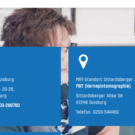
uisburg
MRT-Standort Sittardsberger 
MRT (Kernspintomographie)
 20-26,
burg
Sittardsberger Allee 56
47249 Duisburg
03-286760
Telefon:
0203-544460