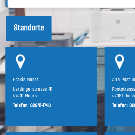
Standorte
Praxis Moers
Alte Post D
Uerdingerstrasse 41,
Poststrasse
47441 Moers
47051 Duis
Telefon:
02841-1740
Telefon:
02